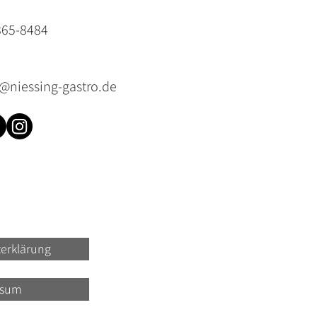
865-8484
o@niessing-gastro.de
erklärung
ssum