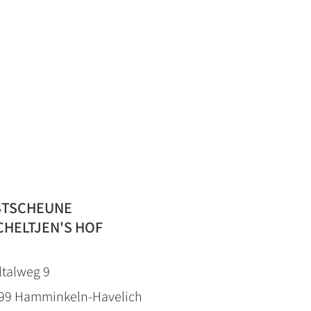
STSCHEUNE
CHELTJEN'S HOF
ltalweg 9
99 Hamminkeln-Havelich