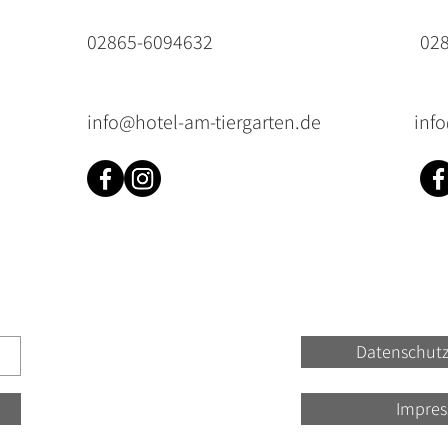
02865-6094632
02
info@hotel-am-tiergarten.de
inf
Datenschutz
Impre