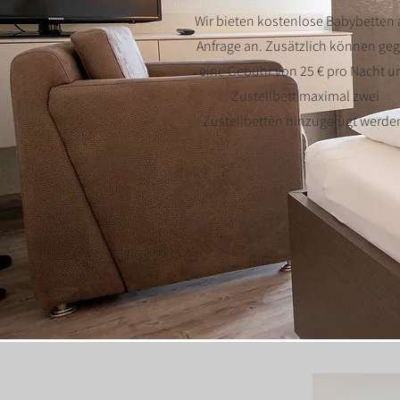
Wir bieten kostenlose Babybetten 
Anfrage an. Zusätzlich können ge
eine Gebühr von 25 € pro Nacht u
Zustellbett maximal zwei
Zustellbetten hinzugefügt werde