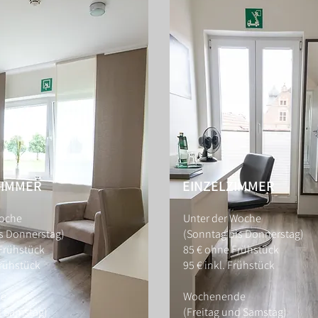
ZIMMER
EINZELZIMMER
Woche
Unter der Woche
s Donnerstag)
(Sonntag bis Donnerstag)
Frühstück
85 € ohne Frühstück
Frühstück
95 € inkl. Frühstück
de
Wochenende
d Samstag)
(Freitag und Samstag)