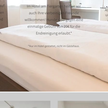
auf
Im Hotel am Tiergarten heißen wir
A
gen
auch Ihre vierbeinigen Freunde
u
nd
willkommen! Hunde sind gegen eine
einmalige Gebühr von 20€ für die
n.
Endreinigung erlaubt.*
*Nur im Hotel gestattet, nicht im Gästehaus.