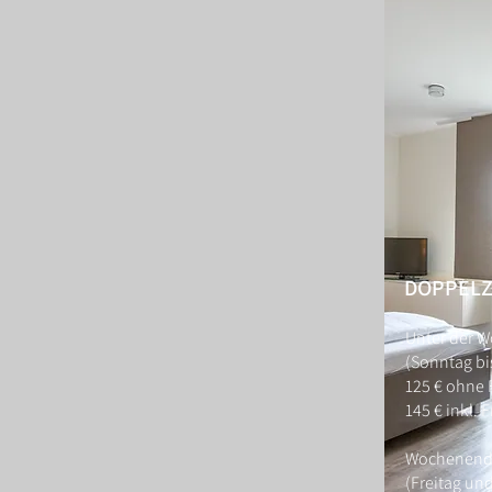
DOPPEL
Unter der 
(Sonntag bi
125 € ohne 
145 € inkl. 
Wochenen
(Freitag un