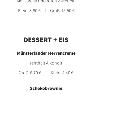
Mozzarella und roten Zwiebeln
Klein
8,80 €
Groß
15,50 €
DESSERT + EIS
Münsterländer Herrencreme
(enthält Alkohol)
Groß
6,70 €
Klein
4,40 €
Schokobrownie
mit Nüssen, Haselnuss-Eis und Sahne
7,70 €
Vanilleeis