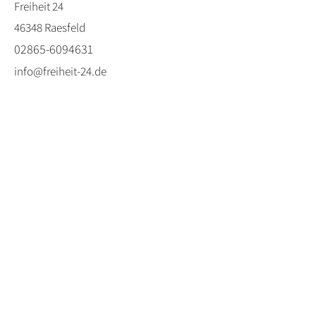
Freiheit 24
46348 Raesfeld
02865-6094631
info@freiheit-24.de
HOTEL AM TIERGARTEN
Freiheit 28
46348 Raesfeld
02865-6094632
info@hotel-am-tiergarten.de
FESTSCHEUNE
HECHELTJEN'S HOF
Isseltalweg 9