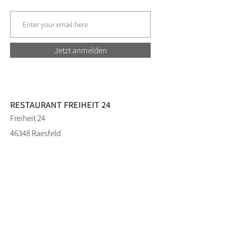
Jetzt anmelden
RESTAURANT FREIHEIT 24
Freiheit 24
46348 Raesfeld
02865-6094631
info@freiheit-24.de
HOTEL AM TIERGARTEN
Freiheit 28